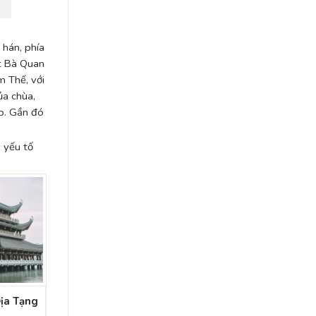
 hán, phía
t Bà Quan
m Thế, với
ủa chùa,
p. Gần đó
 yếu tố
ịa Tạng