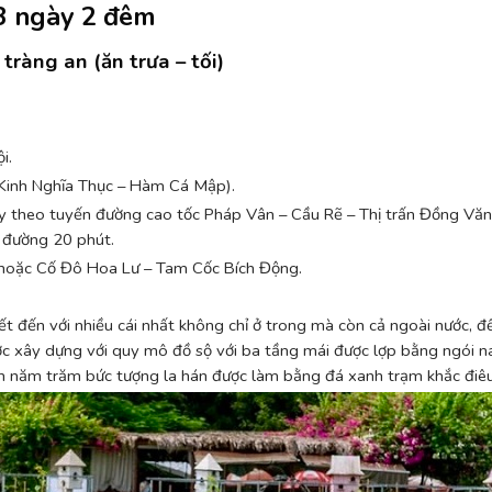
 3 ngày 2 đêm
tràng an (ăn trưa – tối)
i.
Kinh Nghĩa Thục – Hàm Cá Mập).
y theo tuyến đường cao tốc Pháp Vân – Cầu Rẽ – Thị trấn Đồng Văn
a đường 20 phút.
 hoặc Cố Đô Hoa Lư – Tam Cốc Bích Động.
ết đến với nhiều cái nhất không chỉ ở trong mà còn cả ngoài nước, đ
ợc xây dựng với quy mô đồ sộ với ba tầng mái được lợp bằng ngói 
hơn năm trăm bức tượng la hán được làm bằng đá xanh trạm khắc điêu