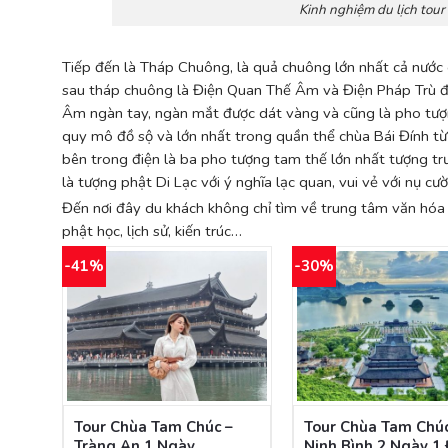
Kinh nghiệm du lịch tour
Tiếp đến là Tháp Chuông, là quả chuông lớn nhất cả nước c
sau tháp chuông là Điện Quan Thế Âm và Điện Pháp Trù đ
Âm ngàn tay, ngàn mắt được dát vàng và cũng là pho tượng
quy mô đồ sộ và lớn nhất trong quần thể chùa Bái Đính t
bên trong điện là ba pho tượng tam thế lớn nhất tượng tr
là tượng phật Di Lạc với ý nghĩa lạc quan, vui vẻ với nụ cư
Đến nơi đây du khách không chỉ tìm về trung tâm văn hóa 
phật học, lịch sử, kiến trúc…
-41%
-30%
 An
Tour Chùa Tam Chúc –
Tour Chùa Tam Chúc
 Ăn
Tràng An 1 Ngày
Ninh Bình 2 Ngày 1