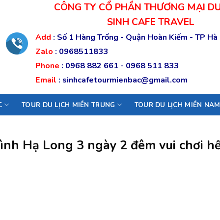
CÔNG TY CỔ PHẦN THƯƠNG MẠI DU
SINH CAFE TRAVEL
Add
:
Số 1 Hàng Trống - Quận Hoàn Kiếm - TP Hà
Zalo
:
0968511833
Phone
:
0968 882 661
-
0968 511 833
Email
:
sinhcafetourmienbac@gmail.com
C
TOUR DU LỊCH MIỀN TRUNG
TOUR DU LỊCH MIỀN NA
ình Hạ Long 3 ngày 2 đêm vui chơi hế