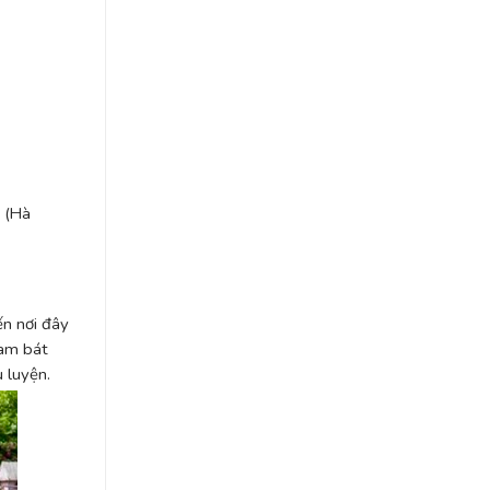
 (Hà
ến nơi đây
nam bát
 luyện.