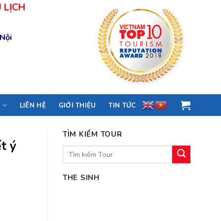
 LỊCH
 Nội
M
LIÊN HỆ
GIỚI THIỆU
TIN TỨC
TÌM KIẾM TOUR
t ý
Tìm
kiếm:
THE SINH