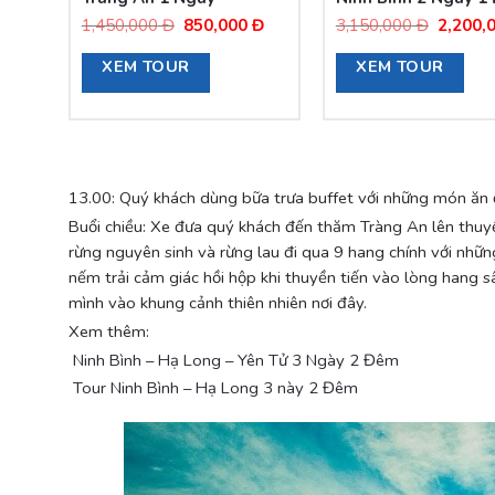
Giá
Giá
Giá
Giá
Đ
1,450,000
Đ
850,000
Đ
3,150,000
Đ
2,200,
hiện
gốc
hiện
gốc
XEM TOUR
XEM TOUR
tại
là:
tại
là:
0
là:
1,450,000
là:
3,150,
850,000
Đ.
850,000
Đ.
Đ.
Đ.
13.00: Quý khách dùng bữa trưa buffet với những món ăn 
Buổi chiều: Xe đưa quý khách đến thăm Tràng An lên thuy
rừng nguyên sinh và rừng lau đi qua 9 hang chính với nhữ
nếm trải cảm giác hồi hộp khi thuyền tiến vào lòng hang 
mình vào khung cảnh thiên nhiên nơi đây.
Xem thêm:
Ninh Bình – Hạ Long – Yên Tử 3 Ngày 2 Đêm
Tour Ninh Bình – Hạ Long 3 này 2 Đêm