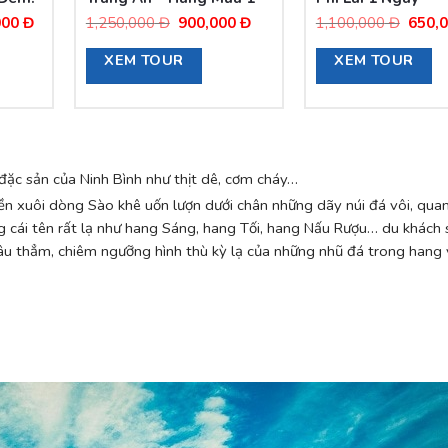
Ngày.
Giá
Giá
Giá
Giá
000
Đ
1,250,000
Đ
900,000
Đ
1,100,000
Đ
650,
hiện
gốc
hiện
gốc
XEM TOUR
XEM TOUR
tại
là:
tại
là:
000
là:
1,250,000
là:
1,100
2,200,000
Đ.
900,000
Đ.
Đ.
Đ.
đặc sản của Ninh Bình như thịt dê, cơm cháy…
ền xuôi dòng Sào khê uốn lượn dưới chân những dãy núi đá vôi, qua
ng cái tên rất lạ như hang Sáng, hang Tối, hang Nấu Rượu… du khách
sâu thẳm, chiêm ngưỡng hình thù kỳ lạ của những nhũ đá trong hang