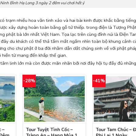
 Ninh Bình Hạ Long 3 ngày 2 đêm vui chơi hết ý
ó trạm nhiều hoa văn tinh xảo và hai bài kinh được khắc bằng tiếng
ược xây dựng hoàn toàn bằng gỗ tứ thiếp. trong điện là Tượng Phậ
 phật bà lớn nhất Việt Nam. Tọa lạc trên cùng đỉnh núi là Điện Ta
ừ đây du khách có thể thả tầm mắt ngắm nhìn toàn bộ khung cảnh c
ưng cho chư phật ở ba đời nhằm dẫn dắt chúng sinh về với phật phá
ời hiền từ mang đến khắp thế gian.
tâm linh lớn mà còn được mãn nhãn bởi nơi đây hội tụ đầy đủ những
-28%
-41%
 –
Tour Tuyệt Tình Cốc –
Tour Tam Chúc – Đ
 Đêm.
Tràng An – Hang Múa 1
Phi Lai 1 Ngày