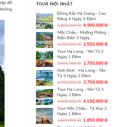
 dịp để
TOUR MỚI NHẤT
h không
Đông Bắc Hà Giang - Cao
Bằng 4 Ngày 5 Đêm
Giá
Giá
5,800,000
Đ
4,900,000
Đ
gốc
hiện
Mộc Châu - Mường Phăng -
là:
tại
Điện Biên 3 Ngày
5,800,000
là:
Đ.
4,900,00
Giá
Giá
3,200,000
Đ
2,550,000
Đ
Đ.
gốc
hiện
Tour Hạ Long - Yên Tử 2
là:
tại
Ngày 1 Đêm
3,200,000
là:
Đ.
2,550,00
Giá
Giá
3,600,000
Đ
2,750,000
Đ
Đ.
gốc
hiện
Ninh Bình - Hạ Long - Yên
là:
tại
Tử 3 Ngày 2 Đêm
3,600,000
là:
Đ.
2,750,00
Giá
Giá
4,950,000
Đ
3,750,000
Đ
Đ.
gốc
hiện
Tour Hạ Long - Yên Tử 3
là:
tại
Ngày 2 Đêm
4,950,000
là:
Đ.
3,750,00
Giá
Giá
4,800,000
Đ
4,150,000
Đ
Đ.
gốc
hiện
Tour Mộc Châu - Tà Xùa 2
là:
tại
Ngày 1 Đêm
4,800,000
là:
Đ.
4,150,00
Giá
Giá
2,600,000
Đ
1,650,000
Đ
Đ.
gốc
hiện