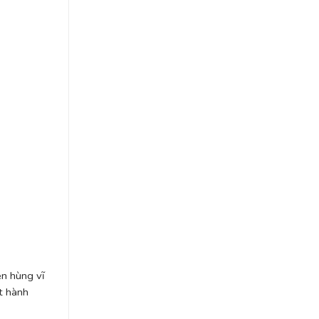
ên hùng vĩ
t hành