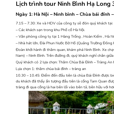
Lịch trình tour Ninh Bình Hạ Long
Ngày 1: Hà Nội – Ninh bình – Chùa bái đính – 
7.15 – 7.30: Xe và HDV của công ty sẽ đón quý khách tại:
– Các khách sạn trong khu Phố cổ Hà Nội.
– Văn phòng công ty tại 1 Hàng Trống , Hoàn Kiếm , Hà Nộ
– Nhà hát lớn, Đài Phun Nước Bờ Hồ (Quảng Trường Đông 
Đoàn khởi hành đi thăm quan, khám phá Ninh Bình. Xe chạ
Nam) – Ninh Bình. Trên đường đi, quý khách nghỉ chân giữ
Quý khách có 2 lựa chọn: Thăm Chùa Bái Đính – Tràng An
Lựa chọn 1: thăm chùa bái đính – tràng an
10.30 – 10.45: Điểm đến đầu tiên là chùa Bái Đính được bi
du khách đã thấy ấn tượng đầu tiên là cổng Tam Quan đư
tràng đi qua cổng là hai bên lối vào bên tả, bên hữu với 