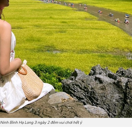
 Ninh Bình Hạ Long 3 ngày 2 đêm vui chơi hết ý