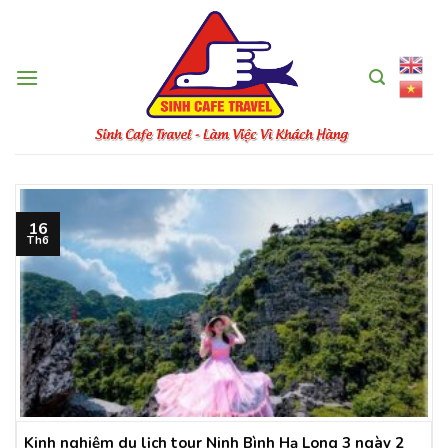
Skip
to
content
16
Th6
Kinh nghiệm du lịch tour Ninh Bình Hạ Long 3 ngày 2