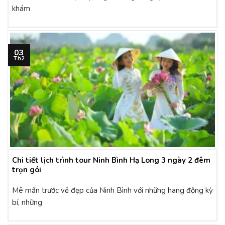
khám
03
Th2
Chi tiết lịch trình tour Ninh Bình Hạ Long 3 ngày 2 đêm
trọn gói
Mê mẩn trước vẻ đẹp của Ninh Bình với những hang động kỳ
bí, những