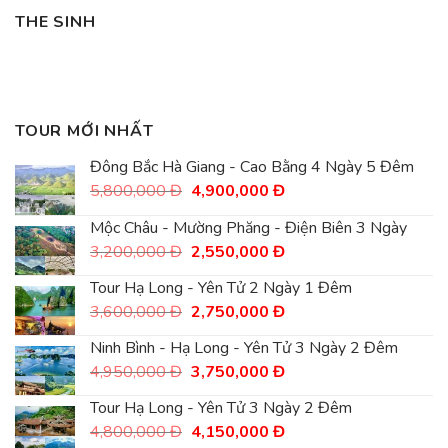
THE SINH
TOUR MỚI NHẤT
Đông Bắc Hà Giang - Cao Bằng 4 Ngày 5 Đêm
Giá
Giá
5,800,000
Đ
4,900,000
Đ
gốc
hiện
là:
tại
Mộc Châu - Mường Phăng - Điện Biên 3 Ngày
5,800,000
là:
Giá
Giá
3,200,000
Đ
2,550,000
Đ
Đ.
4,900,000
gốc
hiện
Đ.
là:
tại
Tour Hạ Long - Yên Tử 2 Ngày 1 Đêm
3,200,000
là:
Giá
Giá
3,600,000
Đ
2,750,000
Đ
Đ.
2,550,000
gốc
hiện
Đ.
là:
tại
Ninh Bình - Hạ Long - Yên Tử 3 Ngày 2 Đêm
3,600,000
là:
Giá
Giá
4,950,000
Đ
3,750,000
Đ
Đ.
2,750,000
gốc
hiện
Đ.
là:
tại
Tour Hạ Long - Yên Tử 3 Ngày 2 Đêm
4,950,000
là:
Giá
Giá
4,800,000
Đ
4,150,000
Đ
Đ.
3,750,000