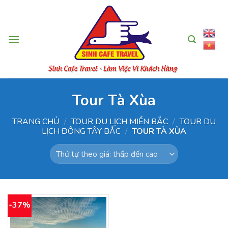
Skip
to
content
Tour Tà Xùa
TRANG CHỦ
/
TOUR DU LỊCH MIỀN BẮC
/
TOUR DU
LỊCH ĐÔNG TÂY BẮC
/
TOUR TÀ XÙA
-37%