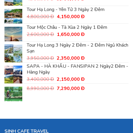
Đ.
2,750,000
gốc
hiện
Đ.
là:
tại
Tour Hạ Long - Yên Tử 3 Ngày 2 Đêm
4,950,000
là:
Giá
Giá
4,800,000
Đ
4,150,000
Đ
Đ.
3,750,000
gốc
hiện
Đ.
là:
tại
Tour Mộc Châu - Tà Xùa 2 Ngày 1 Đêm
4,800,000
là:
Giá
Giá
2,600,000
Đ
1,650,000
Đ
Đ.
4,150,000
gốc
hiện
Đ.
là:
tại
Tour Hạ Long 3 Ngày 2 Đêm - 2 Đêm Ngủ Khách
2,600,000
là:
Sạn
Đ.
1,650,000
Giá
Giá
3,950,000
Đ
2,350,000
Đ
Đ.
gốc
hiện
SAPA - HÀ KHẨU - FANSIPAN 2 Ngày2 Đêm -
là:
tại
Hàng Ngày
3,950,000
là:
Giá
Giá
3,400,000
Đ
Đ.
2,150,000
Đ
2,350,000
gốc
hiện
Đ.
Giá
Giá
8,990,000
Đ
7,290,000
Đ
là:
tại
gốc
hiện
3,400,000
là:
là:
tại
Đ.
2,150,000
8,990,000
là:
Đ.
Đ.
7,290,000
Đ.
SINH CAFE TRAVEL