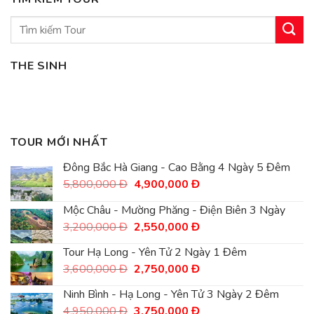
Tìm
kiếm:
THE SINH
TOUR MỚI NHẤT
Đông Bắc Hà Giang - Cao Bằng 4 Ngày 5 Đêm
Giá
Giá
5,800,000
Đ
4,900,000
Đ
gốc
hiện
là:
tại
Mộc Châu - Mường Phăng - Điện Biên 3 Ngày
5,800,000
là:
Giá
Giá
3,200,000
Đ
2,550,000
Đ
Đ.
4,900,000
gốc
hiện
Đ.
là:
tại
Tour Hạ Long - Yên Tử 2 Ngày 1 Đêm
3,200,000
là:
Giá
Giá
3,600,000
Đ
2,750,000
Đ
Đ.
2,550,000
gốc
hiện
Đ.
là:
tại
Ninh Bình - Hạ Long - Yên Tử 3 Ngày 2 Đêm
3,600,000
là:
Giá
Giá
4,950,000
Đ
3,750,000
Đ