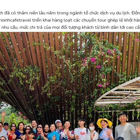
ịch đã có thâm niên lâu năm trong ngành tổ chức dịch vụ du lịch. Đồn
sinhcafetravel triển khai hàng loạt các chuyến tour ghép lẻ khởi h
 nhu cầu, mức chi trả của mọi đối tượng khách từ bình dân tới cao cấ