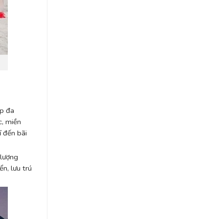
ấp đa
c, miền
 đến bãi
 lượng
n, lưu trú