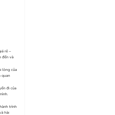
iá rẻ –
ểm đến và
ài lòng của
n quan
yến đi của
mình.
hành trình
và hài