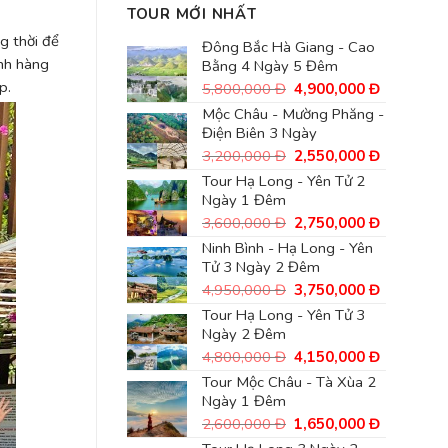
TOUR MỚI NHẤT
g thời để
Đông Bắc Hà Giang - Cao
ành hàng
Bằng 4 Ngày 5 Đêm
p.
Giá
Giá
5,800,000
Đ
4,900,000
Đ
gốc
hiện
Mộc Châu - Mường Phăng -
là:
tại
Điện Biên 3 Ngày
5,800,000
là:
Đ.
4,900,00
Giá
Giá
3,200,000
Đ
2,550,000
Đ
Đ.
gốc
hiện
Tour Hạ Long - Yên Tử 2
là:
tại
Ngày 1 Đêm
3,200,000
là:
Đ.
2,550,00
Giá
Giá
3,600,000
Đ
2,750,000
Đ
Đ.
gốc
hiện
Ninh Bình - Hạ Long - Yên
là:
tại
Tử 3 Ngày 2 Đêm
3,600,000
là:
Đ.
2,750,00
Giá
Giá
4,950,000
Đ
3,750,000
Đ
Đ.
gốc
hiện
Tour Hạ Long - Yên Tử 3
là:
tại
Ngày 2 Đêm
4,950,000
là:
Đ.
3,750,00
Giá
Giá
4,800,000
Đ
4,150,000
Đ
Đ.
gốc
hiện
Tour Mộc Châu - Tà Xùa 2
là:
tại
Ngày 1 Đêm
4,800,000
là:
Đ.
4,150,00
Giá
Giá
2,600,000
Đ
1,650,000
Đ
Đ.
gốc
hiện