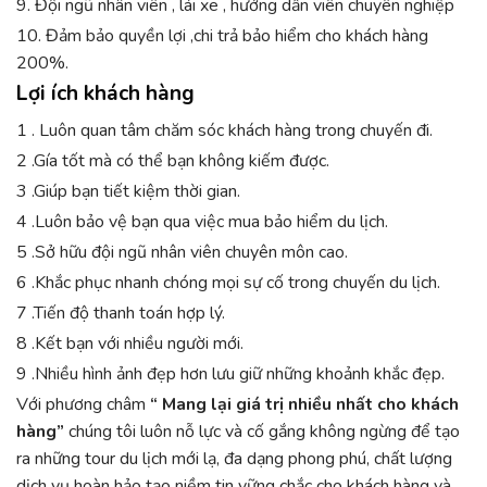
9. Đội ngũ nhân viên , lái xe , hướng dẫn viên chuyên nghiệp
10. Đảm bảo quyền lợi ,chi trả bảo hiểm cho khách hàng
200%.
Lợi ích khách hàng
1 . Luôn quan tâm chăm sóc khách hàng trong chuyến đi.
2 .Gía tốt mà có thể bạn không kiếm được.
3 .Giúp bạn tiết kiệm thời gian.
4 .Luôn bảo vệ bạn qua việc mua bảo hiểm du lịch.
5 .Sở hữu đội ngũ nhân viên chuyên môn cao.
6 .Khắc phục nhanh chóng mọi sự cố trong chuyến du lịch.
7 .Tiến độ thanh toán hợp lý.
8 .Kết bạn với nhiều người mới.
9 .Nhiều hình ảnh đẹp hơn lưu giữ những khoảnh khắc đẹp.
Với phương châm
“
Mang lại giá trị nhiều nhất cho khách
hàng”
chúng tôi luôn nỗ lực và cố gắng không ngừng để tạo
ra những tour du lịch mới lạ, đa dạng phong phú, chất lượng
dịch vụ hoàn hảo tạo niềm tin vững chắc cho khách hàng và