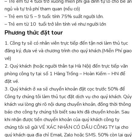
– Trẻ em từ 4 tuổi trở xuống miễn phí gia đình tự lo cho bé ăn
ngủ và tự trả phí tham quan (nếu có)
– Trẻ em từ 5 – 9 tuổi: tính 75% suất người lớn.
– Trẻ em từ 10 tuổi trở lên tính vé như người lớn
Phương thức đặt tour
1. Công ty sẽ có nhân viên trực tiếp đến tận nơi làm thủ tục
đăng ký, đưa vé và chương trình cho quý khách.(Miễn Phí giao
vé)
2. Quý khách (hoặc người thân tại Hà Nội) đến trực tiếp văn
phòng công ty tại: số 1 Hàng Trống – Hoàn Kiếm – HN để
đặt vé.
3. Quý khách ở xa sẽ chuyển khoản đặt cọc trước 50% để
Công ty chúng tôi làm thủ tục đặt dịch vụ cho quý khách. Qúy
khách vui lòng ghi rõ nội dung chuyển khoản, đồng thời thông
báo cho công ty chúng tôi biết sau khi đã chuyển khoản. Sau
khi nhận được tiền chuyển khoản của quý khách công ty
chúng tôi sẽ gửi VÉ XÁC NHẬN CÓ DẤU CÔNG TY lại cho
quý khách qua địa chỉ Email, Zalo hoặc SMS. 50% còn lại quý