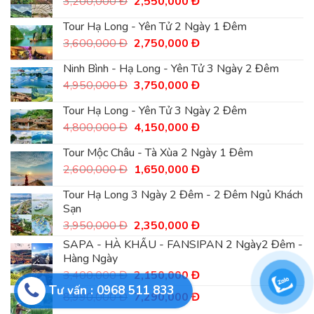
Giá
Giá
3,200,000
Đ
2,550,000
Đ
Đ.
4,900,000
gốc
hiện
Đ.
là:
tại
Tour Hạ Long - Yên Tử 2 Ngày 1 Đêm
3,200,000
là:
Giá
Giá
3,600,000
Đ
2,750,000
Đ
Đ.
2,550,000
gốc
hiện
Đ.
là:
tại
Ninh Bình - Hạ Long - Yên Tử 3 Ngày 2 Đêm
3,600,000
là:
Giá
Giá
4,950,000
Đ
3,750,000
Đ
Đ.
2,750,000
gốc
hiện
Đ.
là:
tại
Tour Hạ Long - Yên Tử 3 Ngày 2 Đêm
4,950,000
là:
Giá
Giá
4,800,000
Đ
4,150,000
Đ
Đ.
3,750,000
gốc
hiện
Đ.
là:
tại
Tour Mộc Châu - Tà Xùa 2 Ngày 1 Đêm
4,800,000
là:
Giá
Giá
2,600,000
Đ
1,650,000
Đ
Đ.
4,150,000
gốc
hiện
Đ.
là:
tại
Tour Hạ Long 3 Ngày 2 Đêm - 2 Đêm Ngủ Khách
2,600,000
là:
Sạn
Đ.
1,650,000
Giá
Giá
3,950,000
Đ
2,350,000
Đ
Đ.
gốc
hiện
SAPA - HÀ KHẨU - FANSIPAN 2 Ngày2 Đêm -
là:
tại
Hàng Ngày
3,950,000
là:
Giá
Giá
3,400,000
Đ
Đ.
2,150,000
Đ
2,350,000
gốc
hiện
Đ.
Tư vấn : 0968 511 833
Giá
Giá
8,990,000
Đ
7,290,000
Đ
là:
tại
gốc
hiện
3,400,000
là: