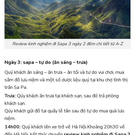
Review kinh nghiệm đi Sapa 3 ngày 2 đêm chi tiết từ A-Z
Ngày 3: sapa – tự do (ăn sáng – trưa)
Quý khách ăn sáng – ăn trưa – ăn tối và tư do vui chơi, mua
sắm đồ lưu niệm và một số dược liệu quý tại khu chợ tình thị
trấn Sa Pa.
Trưa:
Qúy khách ăn trưa tại khách sạn, sau đó trả phòng
khách sạn.
Qúy khách gửi đồ tại quầy lễ tân sau đó tự do mua quà lưu
niệm.
14h00:
Quý khách lên xe trở về Hà Nội.Khoảng 20h30 về
đến Hà Nội, kết thúc chuyến
review kinh nghiệm đi Sapa 3