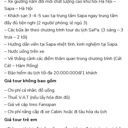
– Xe giường nằm đời mới chất lượng cao khứ hồi Hà Nội –
Sapa – Hà Nội
– Khách sạn 3-4-5 sao tại trung tâm Sapa ngay trung tâm
đầy đủ tiện nghi (2 người/ phòng, lẻ ngủ 3).
– Các bữa ăn theo chương trình tour du lịch SaPa. (3 sáng – 3
trưa – 2 tối)
– Hướng dẫn viên tại Sapa nhiệt tình, kinh nghiệm tại Sapa.
– Nước uống trên xe
– Vé thắng cảnh các điểm thăm quan trong chương trình (Cát
Cát – Hàm Rồng)
– Bảo hiểm du lịch tối đa 20.000.000đ/1 khách
Giá tour không bao gồm
– Chi phí cá nhân, đồ uống.
– Thuế V.A.T (nếu lấy hóa đơn đỏ)
– Giá vé cáp treo Fansipan
– Chi phí nâng cấp đi xe Cabin, hoặc đi tàu hỏa du lịch
Giá tour trẻ em