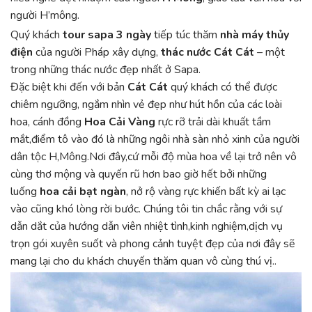
người H’mông.
Quý khách
tour sapa 3 ngày
tiếp túc thăm
nhà máy thủy
điện
của người Pháp xây dựng,
thác nước Cát Cát
– một
trong những thác nước đẹp nhất ở Sapa.
Đặc biệt khi đến với bản
Cát Cát
quý khách có thể được
chiêm ngưỡng, ngắm nhìn vẻ đẹp như hút hồn của các loài
hoa, cánh đồng
Hoa Cải Vàng
rực rỡ trải dài khuất tầm
mắt,điểm tô vào đó là những ngôi nhà sàn nhỏ xinh của người
dân tộc H,Mông.Nơi đây,cứ mỗi độ mùa hoa về lại trở nên vô
cùng thơ mộng và quyến rũ hơn bao giờ hết bởi những
luống
hoa cải bạt ngàn
, nở rộ vàng rực khiến bất kỳ ai lạc
vào cũng khó lòng rời bước. Chúng tôi tin chắc rằng với sự
dẫn dắt của hướng dẫn viên nhiệt tình,kinh nghiệm,dịch vụ
trọn gói xuyên suốt và phong cảnh tuyệt đẹp của nơi đây sẽ
mang lại cho du khách chuyến thăm quan vô cùng thú vị..