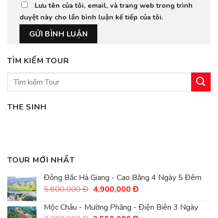
Lưu tên của tôi, email, và trang web trong trình
duyệt này cho lần bình luận kế tiếp của tôi.
TÌM KIẾM TOUR
Tìm
kiếm:
THE SINH
TOUR MỚI NHẤT
Đông Bắc Hà Giang - Cao Bằng 4 Ngày 5 Đêm
Giá
Giá
5,800,000
Đ
4,900,000
Đ
gốc
hiện
là:
tại
Mộc Châu - Mường Phăng - Điện Biên 3 Ngày
5,800,000
là: