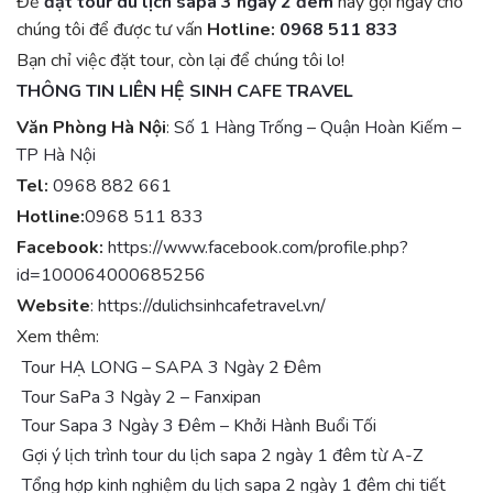
Để
đặt tour du lịch sapa 3 ngày 2 đêm
h
ãy gọi ngay cho
chúng tôi để được tư vấn
Hotline:
0968 511 833
Bạn chỉ việc đặt tour, còn lại để chúng tôi lo!
THÔNG TIN LIÊN HỆ SINH CAFE TRAVEL
Văn Phòng Hà Nội
:
Số 1 Hàng Trống – Quận Hoàn Kiếm –
TP Hà Nội
Tel:
0968 882 661
Hotline:
0968 511 833
Facebook:
https://www.facebook.com/profile.php?
id=100064000685256
Website
:
https://dulichsinhcafetravel.vn/
Xem thêm:
Tour HẠ LONG – SAPA 3 Ngày 2 Đêm
Tour SaPa 3 Ngày 2 – Fanxipan
Tour Sapa 3 Ngày 3 Đêm – Khởi Hành Buổi Tối
Gợi ý lịch trình tour du lịch sapa 2 ngày 1 đêm từ A-Z
Tổng hợp kinh nghiệm du lịch sapa 2 ngày 1 đêm chi tiết