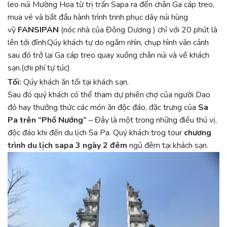
leo núi Mường Hoa từ trị trấn Sapa ra đến chân Ga cáp treo,
mua vé và bắt đầu hành trình trinh phục dãy núi hùng
vỹ
FANSIPAN
(nóc nhà của Đông Dương ) chỉ với 20 phút là
lên tới đỉnh.Qúy khách tự do ngắm nhìn, chụp hình vãn cảnh
sau đó trở lại Ga cáp treo quay xuống chân núi và về khách
sạn.(chi phí tự túc)
Tối:
Qúy khách ăn tối tại khách sạn.
Sau đó quý khách có thể tham dự phiên chợ của người Dao
đỏ hay thưởng thức các món ăn độc đáo, đặc trưng của
Sa
Pa trên
“Phố Nướng”
– Đây là một trong những điều thú vị,
độc đáo khi đến du lịch Sa Pa. Quý khách trog tour
chương
trình du lịch sapa 3 ngày 2 đêm
ngủ đêm tại khách sạn.