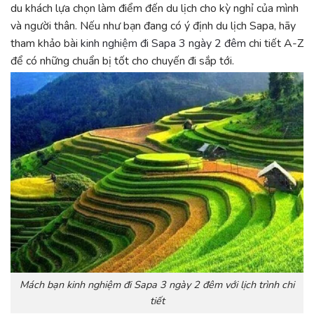
du khách lựa chọn làm điểm đến du lịch cho kỳ nghỉ của mình
và người thân. Nếu như bạn đang có ý định du lịch Sapa, hãy
tham khảo bài
kinh nghiệm đi Sapa 3 ngày 2 đêm
chi tiết A-Z
để có những chuẩn bị tốt cho chuyến đi sắp tới.
Mách bạn kinh nghiệm đi Sapa 3 ngày 2 đêm với lịch trình chi
tiết