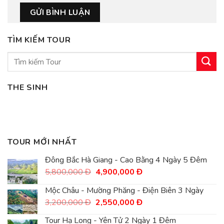
TÌM KIẾM TOUR
Tìm
kiếm:
THE SINH
TOUR MỚI NHẤT
Đông Bắc Hà Giang - Cao Bằng 4 Ngày 5 Đêm
Giá
Giá
5,800,000
Đ
4,900,000
Đ
gốc
hiện
là:
tại
Mộc Châu - Mường Phăng - Điện Biên 3 Ngày
5,800,000
là:
Giá
Giá
3,200,000
Đ
2,550,000
Đ
Đ.
4,900,000
gốc
hiện
Đ.
là:
tại
Tour Hạ Long - Yên Tử 2 Ngày 1 Đêm