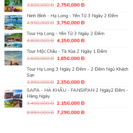
3,200,000
là:
Giá
Giá
3,600,000
Đ
2,750,000
Đ
Đ.
2,550,000
gốc
hiện
Đ.
là:
tại
Ninh Bình - Hạ Long - Yên Tử 3 Ngày 2 Đêm
3,600,000
là:
Giá
Giá
4,950,000
Đ
3,750,000
Đ
Đ.
2,750,000
gốc
hiện
Đ.
là:
tại
Tour Hạ Long - Yên Tử 3 Ngày 2 Đêm
4,950,000
là:
Giá
Giá
4,800,000
Đ
4,150,000
Đ
Đ.
3,750,000
gốc
hiện
Đ.
là:
tại
Tour Mộc Châu - Tà Xùa 2 Ngày 1 Đêm
4,800,000
là:
Giá
Giá
2,600,000
Đ
1,650,000
Đ
Đ.
4,150,000
gốc
hiện
Đ.
là:
tại
Tour Hạ Long 3 Ngày 2 Đêm - 2 Đêm Ngủ Khách
2,600,000
là:
Sạn
Đ.
1,650,000
Giá
Giá
3,950,000
Đ
2,350,000
Đ
Đ.
gốc
hiện
SAPA - HÀ KHẨU - FANSIPAN 2 Ngày2 Đêm -
là:
tại
Hàng Ngày
3,950,000
là:
Giá
Giá
3,400,000
Đ
Đ.
2,150,000
Đ
2,350,000
gốc
hiện
Đ.
Giá
Giá
8,990,000
Đ
7,290,000
Đ
là:
tại
gốc
hiện
3,400,000
là:
là:
tại
Đ.
2,150,000
8,990,000
là:
Đ.