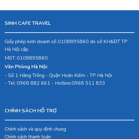
Đ.
7,290,000
Đ.
SINH CAFE TRAVEL
Giấy phép kinh doanh số 0108895860 do sở KH&ĐT TP
Hà Nội cấp.
MST: 0108895860
Văn Phòng Hà Nội:
-
Số 1 Hàng Trống - Quận Hoàn Kiếm - TP Hà Nội
- Tel:
0968 882 661
- Hotline:
0968 511 833
CHÍNH SÁCH HỖ TRỢ
Chính sách và quy định chung
Chính sách thanh toán