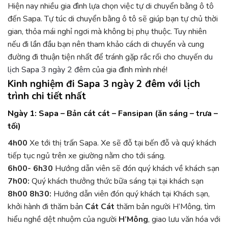
Hiện nay nhiều gia đình lựa chọn việc tự di chuyển bằng ô tô
đến Sapa. Tự túc di chuyển bằng ô tô sẽ giúp bạn tự chủ thời
gian, thỏa mái nghỉ ngơi mà không bị phụ thuộc. Tuy nhiên
nếu đi lần đầu bạn nên tham khảo cách di chuyển và cung
đường đi thuận tiện nhất để tránh gặp rắc rối cho chuyến
du
lịch Sapa 3 ngày 2 đêm
của gia đình mình nhé!
Kinh nghiệm đi Sapa 3 ngày 2 đêm với lịch
trình chi tiết nhất
Ngày 1: Sapa – Bản cát cát – Fansipan (ăn sáng – trưa –
tố
i)
4h00
Xe tới thị trấn Sapa. Xe sẽ đỗ tại bến đỗ và quý khách
tiếp tục ngủ trên xe giường nằm cho tới sáng.
6h00- 6h30
Hướng dẫn viên sẽ đón quý khách về khách sạn
7h00:
Quý khách thưởng thức bữa sáng tại tại khách sạn
8h00 8h30:
Hướng dẫn viên đón quý khách tại Khách sạn,
khởi hành đi thăm bản
Cát Cát
thăm bản người H’Mông, tìm
hiểu nghề dệt nhuộm của người
H’Mông
, giao lưu văn hóa với