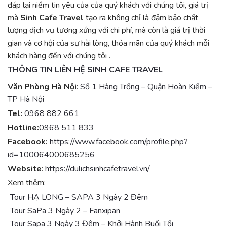
đáp lại niềm tin yêu của của quý khách với chúng tôi, giá trị
mà
Sinh Cafe Travel
tạo ra không chỉ là đảm bảo chất
lượng dịch vụ tương xứng với chi phí, mà còn là giá trị thời
gian và cơ hội của sự hài lòng, thỏa mãn của quý khách mỗi
khách hàng đến với chúng tôi .
THÔNG TIN LIÊN HỆ SINH CAFE TRAVEL
Văn Phòng Hà Nội
:
Số 1 Hàng Trống – Quận Hoàn Kiếm –
TP Hà Nội
Tel:
0968 882 661
Hotline:
0968 511 833
Facebook:
https://www.facebook.com/profile.php?
id=100064000685256
Website
:
https://dulichsinhcafetravel.vn/
Xem thêm:
Tour HẠ LONG – SAPA 3 Ngày 2 Đêm
Tour SaPa 3 Ngày 2 – Fanxipan
Tour Sapa 3 Ngày 3 Đêm – Khởi Hành Buổi Tối