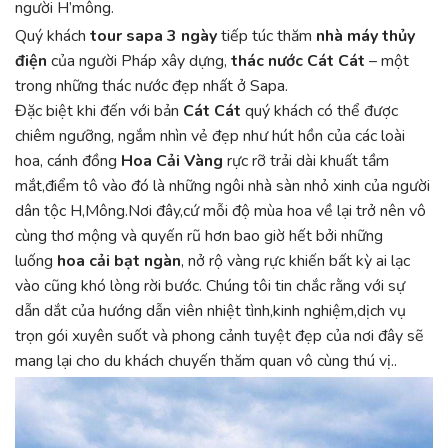
người H’mông.
Quý khách
tour sapa 3 ngày
tiếp túc thăm
nhà máy thủy
điện
của người Pháp xây dựng,
thác nước Cát Cát
– một
trong những thác nước đẹp nhất ở Sapa.
Đặc biệt khi đến với bản
Cát Cát
quý khách có thể được
chiêm ngưỡng, ngắm nhìn vẻ đẹp như hút hồn của các loài
hoa, cánh đồng
Hoa Cải Vàng
rực rỡ trải dài khuất tầm
mắt,điểm tô vào đó là những ngôi nhà sàn nhỏ xinh của người
dân tộc H,Mông.Nơi đây,cứ mỗi độ mùa hoa về lại trở nên vô
cùng thơ mộng và quyến rũ hơn bao giờ hết bởi những
luống
hoa cải bạt ngàn
, nở rộ vàng rực khiến bất kỳ ai lạc
vào cũng khó lòng rời bước. Chúng tôi tin chắc rằng với sự
dẫn dắt của hướng dẫn viên nhiệt tình,kinh nghiệm,dịch vụ
trọn gói xuyên suốt và phong cảnh tuyệt đẹp của nơi đây sẽ
mang lại cho du khách chuyến thăm quan vô cùng thú vị..