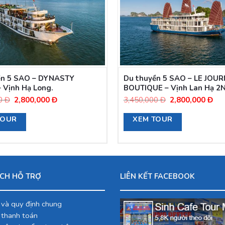
ền 5 SAO – DYNASTY
Du thuyền 5 SAO – LE JOU
 Vịnh Hạ Long.
BOUTIQUE – Vịnh Lan Hạ 2
Giá
Giá
Giá
Giá
0
Đ
2,800,000
Đ
3,450,000
Đ
2,800,000
Đ
gốc
hiện
gốc
hiệ
TOUR
XEM TOUR
là:
tại
là:
tại
3,850,000
là:
3,450,000
là:
Đ.
2,800,000
Đ.
2,8
Đ.
Đ.
CH HỖ TRỢ
LIÊN KẾT FACEBOOK
 và quy định chung
 thanh toán