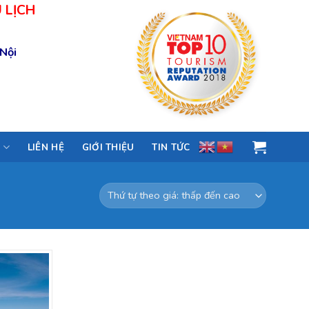
 LỊCH
 Nội
M
LIÊN HỆ
GIỚI THIỆU
TIN TỨC