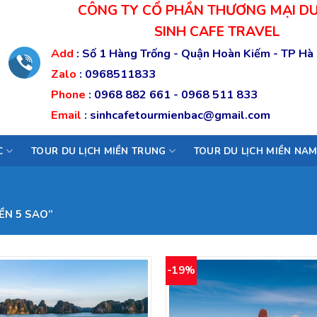
CÔNG TY CỔ PHẦN THƯƠNG MẠI DU
SINH CAFE TRAVEL
Add
:
Số 1 Hàng Trống - Quận Hoàn Kiếm - TP Hà
Zalo
:
0968511833
Phone
:
0968 882 661
-
0968 511 833
Email
:
sinhcafetourmienbac@gmail.com
C
TOUR DU LỊCH MIỀN TRUNG
TOUR DU LỊCH MIỀN NA
ỀN 5 SAO”
-19%