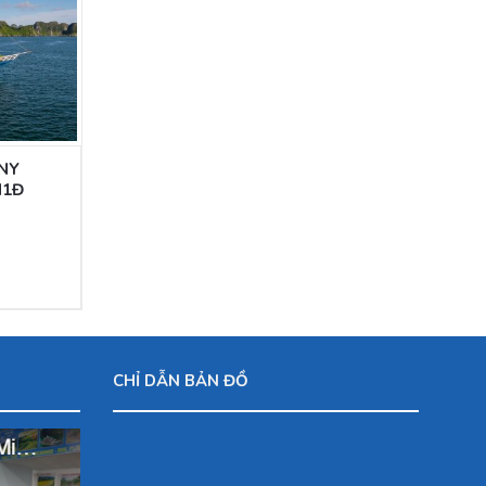
RNY
N1Đ
n
00,000
CHỈ DẪN BẢN ĐỒ