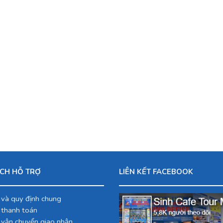
CH HỖ TRỢ
LIÊN KẾT FACEBOOK
 và quy định chung
 thanh toán
 vận chuyển giao nhận