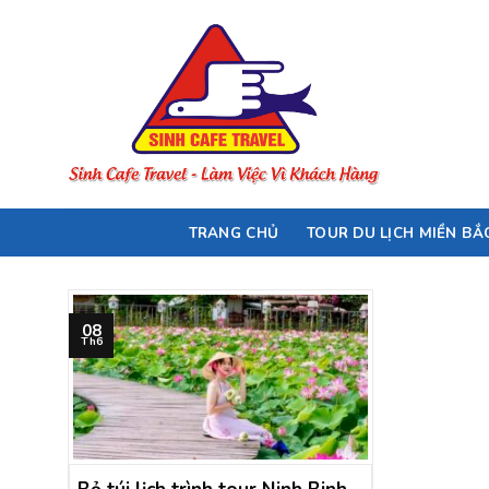
Skip
to
content
TRANG CHỦ
TOUR DU LỊCH MIỀN BẮ
08
Th6