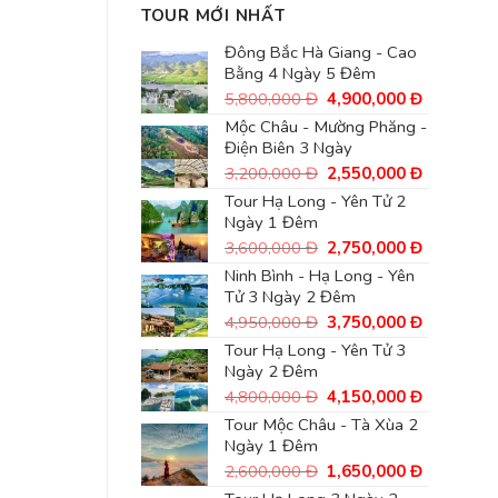
TOUR MỚI NHẤT
Đông Bắc Hà Giang - Cao
Bằng 4 Ngày 5 Đêm
Giá
Giá
5,800,000
Đ
4,900,000
Đ
gốc
hiện
Mộc Châu - Mường Phăng -
là:
tại
Điện Biên 3 Ngày
5,800,000
là:
Đ.
4,900,00
Giá
Giá
3,200,000
Đ
2,550,000
Đ
Đ.
gốc
hiện
Tour Hạ Long - Yên Tử 2
là:
tại
Ngày 1 Đêm
3,200,000
là:
Đ.
2,550,00
Giá
Giá
3,600,000
Đ
2,750,000
Đ
Đ.
gốc
hiện
Ninh Bình - Hạ Long - Yên
là:
tại
Tử 3 Ngày 2 Đêm
3,600,000
là:
Đ.
2,750,00
Giá
Giá
4,950,000
Đ
3,750,000
Đ
Đ.
gốc
hiện
Tour Hạ Long - Yên Tử 3
là:
tại
Ngày 2 Đêm
4,950,000
là:
Đ.
3,750,00
Giá
Giá
4,800,000
Đ
4,150,000
Đ
Đ.
gốc
hiện
Tour Mộc Châu - Tà Xùa 2
là:
tại
Ngày 1 Đêm
4,800,000
là:
Đ.
4,150,00
Giá
Giá
2,600,000
Đ
1,650,000
Đ
Đ.
gốc
hiện