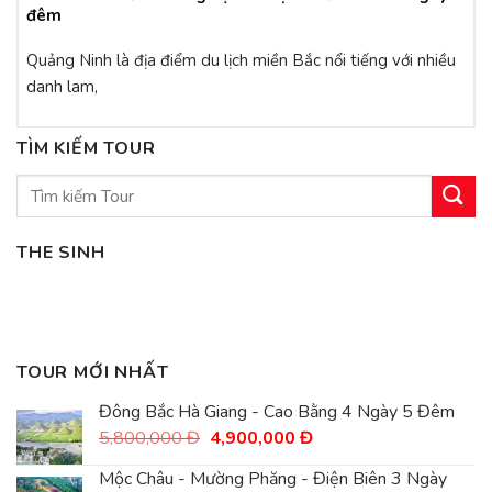
đêm
Quảng Ninh là địa điểm du lịch miền Bắc nổi tiếng với nhiều
danh lam,
TÌM KIẾM TOUR
Tìm
kiếm:
THE SINH
TOUR MỚI NHẤT
Đông Bắc Hà Giang - Cao Bằng 4 Ngày 5 Đêm
Giá
Giá
5,800,000
Đ
4,900,000
Đ
gốc
hiện
là:
tại
Mộc Châu - Mường Phăng - Điện Biên 3 Ngày