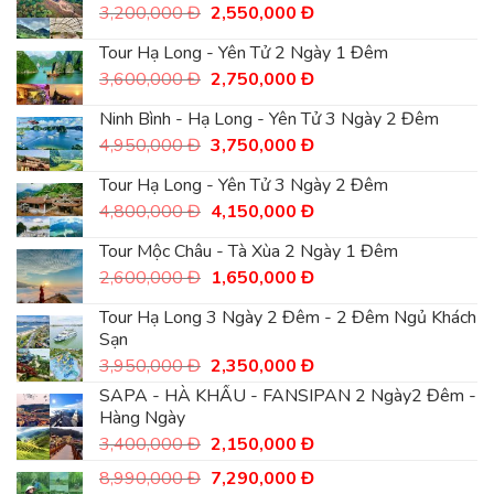
5,800,000
là:
Giá
Giá
3,200,000
Đ
2,550,000
Đ
Đ.
4,900,000
gốc
hiện
Đ.
là:
tại
Tour Hạ Long - Yên Tử 2 Ngày 1 Đêm
3,200,000
là:
Giá
Giá
3,600,000
Đ
2,750,000
Đ
Đ.
2,550,000
gốc
hiện
Đ.
là:
tại
Ninh Bình - Hạ Long - Yên Tử 3 Ngày 2 Đêm
3,600,000
là:
Giá
Giá
4,950,000
Đ
3,750,000
Đ
Đ.
2,750,000
gốc
hiện
Đ.
là:
tại
Tour Hạ Long - Yên Tử 3 Ngày 2 Đêm
4,950,000
là:
Giá
Giá
4,800,000
Đ
4,150,000
Đ
Đ.
3,750,000
gốc
hiện
Đ.
là:
tại
Tour Mộc Châu - Tà Xùa 2 Ngày 1 Đêm
4,800,000
là:
Giá
Giá
2,600,000
Đ
1,650,000
Đ
Đ.
4,150,000
gốc
hiện
Đ.
là:
tại
Tour Hạ Long 3 Ngày 2 Đêm - 2 Đêm Ngủ Khách
2,600,000
là:
Sạn
Đ.
1,650,000
Giá
Giá
3,950,000
Đ
2,350,000
Đ
Đ.
gốc
hiện
SAPA - HÀ KHẨU - FANSIPAN 2 Ngày2 Đêm -
là:
tại
Hàng Ngày
3,950,000
là:
Giá
Giá
3,400,000
Đ
Đ.
2,150,000
Đ
2,350,000
gốc
hiện
Đ.
Giá
Giá
8,990,000
Đ
7,290,000
Đ
là:
tại