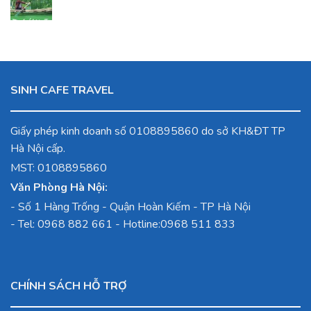
gốc
hiện
3,400,000
là:
là:
tại
Đ.
2,150,000
8,990,000
là:
Đ.
Đ.
7,290,000
Đ.
SINH CAFE TRAVEL
Giấy phép kinh doanh số 0108895860 do sở KH&ĐT TP
Hà Nội cấp.
MST: 0108895860
Văn Phòng Hà Nội:
-
Số 1 Hàng Trống - Quận Hoàn Kiếm - TP Hà Nội
- Tel:
0968 882 661
- Hotline:
0968 511 833
CHÍNH SÁCH HỖ TRỢ