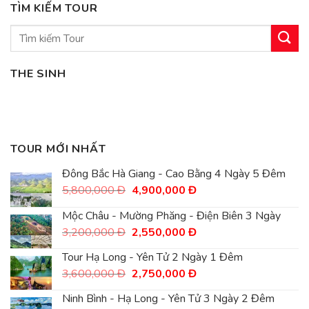
TÌM KIẾM TOUR
Tìm
kiếm:
THE SINH
TOUR MỚI NHẤT
Đông Bắc Hà Giang - Cao Bằng 4 Ngày 5 Đêm
Giá
Giá
5,800,000
Đ
4,900,000
Đ
gốc
hiện
là:
tại
Mộc Châu - Mường Phăng - Điện Biên 3 Ngày
5,800,000
là:
Giá
Giá
3,200,000
Đ
2,550,000
Đ
Đ.
4,900,000
gốc
hiện
Đ.
là:
tại
Tour Hạ Long - Yên Tử 2 Ngày 1 Đêm
3,200,000
là:
Giá
Giá
3,600,000
Đ
2,750,000
Đ
Đ.
2,550,000
gốc
hiện
Đ.
là:
tại
Ninh Bình - Hạ Long - Yên Tử 3 Ngày 2 Đêm