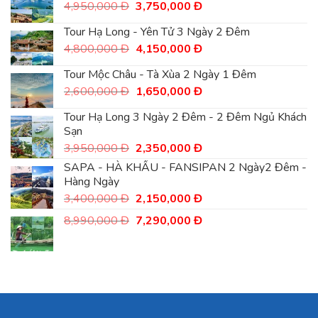
3,600,000
là:
Giá
Giá
4,950,000
Đ
3,750,000
Đ
Đ.
2,750,000
gốc
hiện
Đ.
là:
tại
Tour Hạ Long - Yên Tử 3 Ngày 2 Đêm
4,950,000
là:
Giá
Giá
4,800,000
Đ
4,150,000
Đ
Đ.
3,750,000
gốc
hiện
Đ.
là:
tại
Tour Mộc Châu - Tà Xùa 2 Ngày 1 Đêm
4,800,000
là:
Giá
Giá
2,600,000
Đ
1,650,000
Đ
Đ.
4,150,000
gốc
hiện
Đ.
là:
tại
Tour Hạ Long 3 Ngày 2 Đêm - 2 Đêm Ngủ Khách
2,600,000
là:
Sạn
Đ.
1,650,000
Giá
Giá
3,950,000
Đ
2,350,000
Đ
Đ.
gốc
hiện
SAPA - HÀ KHẨU - FANSIPAN 2 Ngày2 Đêm -
là:
tại
Hàng Ngày
3,950,000
là:
Giá
Giá
3,400,000
Đ
Đ.
2,150,000
Đ
2,350,000
gốc
hiện
Đ.
Giá
Giá
8,990,000
Đ
7,290,000
Đ
là:
tại
gốc
hiện
3,400,000
là:
là:
tại
Đ.
2,150,000
8,990,000
là:
Đ.
Đ.
7,290,000
Đ.