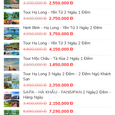
5,800,000
là:
Giá
Giá
3,200,000
Đ
2,550,000
Đ
Đ.
4,900,000
gốc
hiện
Đ.
là:
tại
Tour Hạ Long - Yên Tử 2 Ngày 1 Đêm
3,200,000
là:
Giá
Giá
3,600,000
Đ
2,750,000
Đ
Đ.
2,550,000
gốc
hiện
Đ.
là:
tại
Ninh Bình - Hạ Long - Yên Tử 3 Ngày 2 Đêm
3,600,000
là:
Giá
Giá
4,950,000
Đ
3,750,000
Đ
Đ.
2,750,000
gốc
hiện
Đ.
là:
tại
Tour Hạ Long - Yên Tử 3 Ngày 2 Đêm
4,950,000
là:
Giá
Giá
4,800,000
Đ
4,150,000
Đ
Đ.
3,750,000
gốc
hiện
Đ.
là:
tại
Tour Mộc Châu - Tà Xùa 2 Ngày 1 Đêm
4,800,000
là:
Giá
Giá
2,600,000
Đ
1,650,000
Đ
Đ.
4,150,000
gốc
hiện
Đ.
là:
tại
Tour Hạ Long 3 Ngày 2 Đêm - 2 Đêm Ngủ Khách
2,600,000
là:
Sạn
Đ.
1,650,000
Giá
Giá
3,950,000
Đ
2,350,000
Đ
Đ.
gốc
hiện
SAPA - HÀ KHẨU - FANSIPAN 2 Ngày2 Đêm -
là:
tại
Hàng Ngày
3,950,000
là:
Giá
Giá
3,400,000
Đ
Đ.
2,150,000
Đ
2,350,000
gốc
hiện
Đ.
Giá
Giá
8,990,000
Đ
7,290,000
Đ
là:
tại