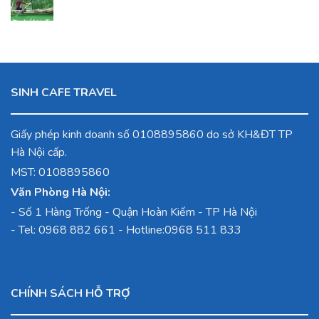
gốc
hiện
3,400,000
là:
là:
tại
Đ.
2,150,000
8,990,000
là:
Đ.
Đ.
7,290,000
Đ.
SINH CAFE TRAVEL
Giấy phép kinh doanh số 0108895860 do sở KH&ĐT TP
Hà Nội cấp.
MST: 0108895860
Văn Phòng Hà Nội:
-
Số 1 Hàng Trống - Quận Hoàn Kiếm - TP Hà Nội
- Tel:
0968 882 661
- Hotline:
0968 511 833
CHÍNH SÁCH HỖ TRỢ