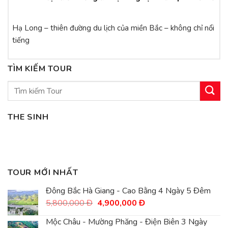
Hạ Long – thiên đường du lịch của miền Bắc – không chỉ nổi
tiếng
TÌM KIẾM TOUR
Tìm
kiếm:
THE SINH
TOUR MỚI NHẤT
Đông Bắc Hà Giang - Cao Bằng 4 Ngày 5 Đêm
Giá
Giá
5,800,000
Đ
4,900,000
Đ
gốc
hiện
là:
tại
Mộc Châu - Mường Phăng - Điện Biên 3 Ngày