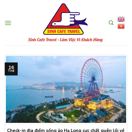
Skip
to
content
16
Th6
Check-in địa điểm sống ảo Hạ Long cực chất quên lối về