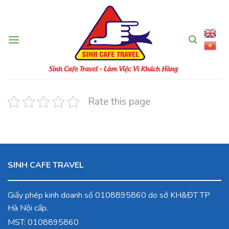
Skip
to
content
Rate this page
SINH CAFE TRAVEL
Giấy phép kinh doanh số 0108895860 do sở KH&ĐT TP
Hà Nội cấp.
MST: 0108895860